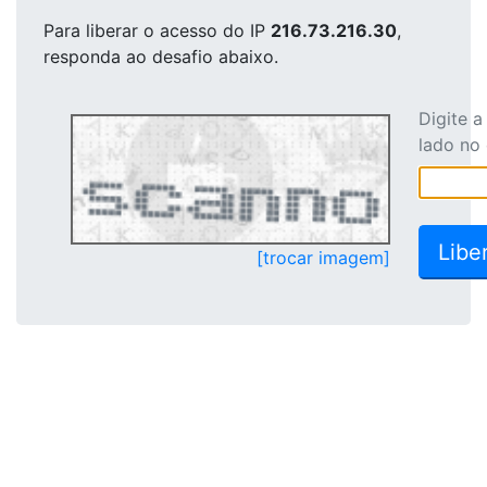
Para liberar o acesso
do IP
216.73.216.30
,
responda ao desafio abaixo.
Digite 
lado no
[trocar imagem]