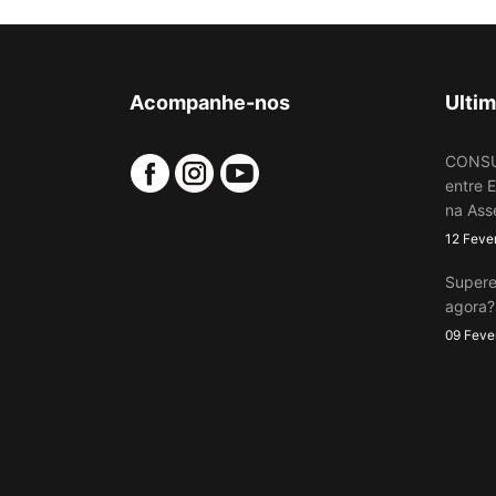
Acompanhe-nos
Ultim
CONSU
entre 
na Ass
12 Feve
Supere
agora?
09 Feve