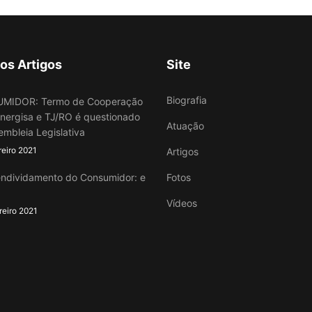
os Artigos
Site
Biografia
MIDOR: Termo de Cooperação
Energisa e TJ/RO é questionado
Atuação
embleia Legislativa
reiro 2021
Artigos
ndividamento do Consumidor: e
Fotos
Vídeos
reiro 2021