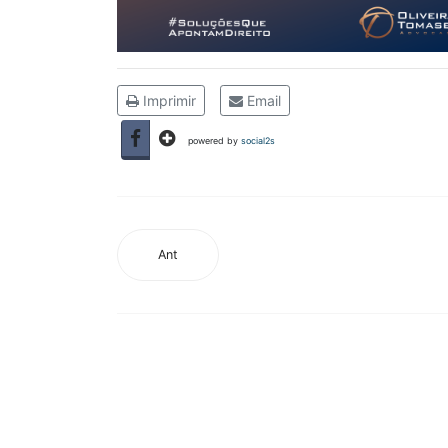
Imprimir
Email
powered by
social2s
Ant